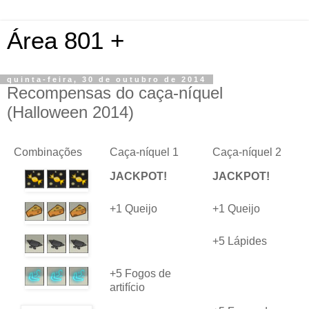
Área 801 +
quinta-feira, 30 de outubro de 2014
Recompensas do caça-níquel
(Halloween 2014)
Combinações
Caça-níquel 1
Caça-níquel 2
JACKPOT!
JACKPOT!
+1 Queijo
+1 Queijo
+5 Lápides
+5 Fogos de
artifício