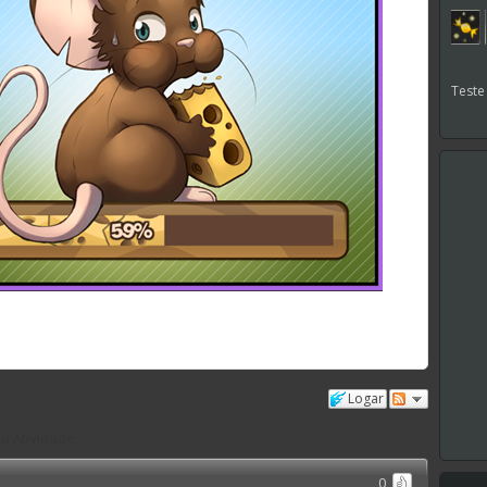
Teste
Logar
ma Atividade
0