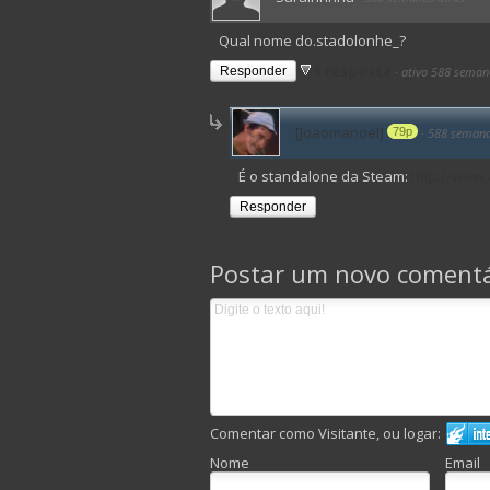
Qual nome do.stadolonhe_?
1 resposta
Responder
·
ativo 588 seman
[Joaomanoel]
79p
·
588 semana
É o standalone da Steam:
http://www.
Responder
Postar um novo comentá
Comentar como Visitante, ou logar:
Nome
Email