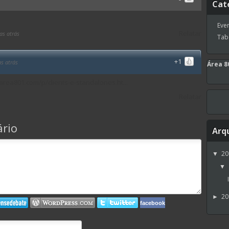
Cat
Eve
Relatar
as atrás
Tab
+1
s atrás
Área 8
area801.com/p/clients-e-standalones.ht...
Relatar
rio
Arq
2
▼
▼
2
►
facebook