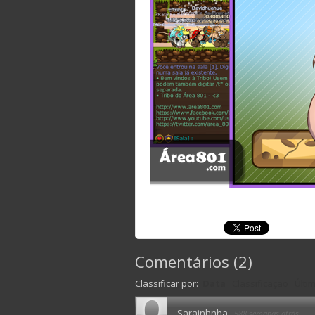
Comentários
(
2
)
Classificar por:
Data
Classificação
Últi
Sarainhnha
·
588 semanas atrás