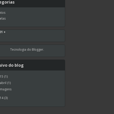
egorias
ntos
elas
01 +
Tecnologia do
Blogger
.
uivo do blog
015
(1)
abril
(1)
Imagens
014
(3)